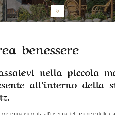
ea benessere
lassatevi nella piccola m
esente all'interno della 
tz.
rrere una giornata all'insegna dell'azione e delle esp