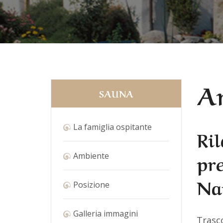
Ar
SAUNA
La famiglia ospitante
Ri
pr
Ambiente
Na
Posizione
Galleria immagini
Trasco